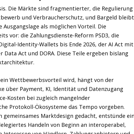
is. Die Märkte sind fragmentierter, die Regulierung
tbewerb und Verbraucherschutz, und Bargeld bleib
ese Ausgangslage als möglichen Vorteil. Die
eits vor: die Zahlungsdienste-Reform PSD3, die
igital-Identity-Wallets bis Ende 2026, der AI Act mit
 Data Act und DORA. Diese Teile ergeben bislang
architektur.
 ein Wettbewerbsvorteil wird, hängt von der
e über Payment, KI, Identität und Datenzugang
ce-Kosten bei zugleich mangelnder
ische Protokoll-Ökosysteme das Tempo vorgeben.
in gemeinsames Marktdesign gedacht, entstünde ei
elegiertes Handeln von Beginn an interoperabel,
e Interessen von Händlern, Zahlungsanbietern und