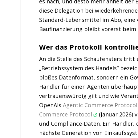
es nach, und desto mehr ähnelt der E
diese Delegation bei wiederkehrend
Standard-Lebensmittel im Abo, eine 
Baufinanzierung bleibt vorerst beim
Wer das Protokoll kontrolli
An die Stelle des Schaufensters tritt 
„Betriebssystem des Handels“ bezeich
bloßes Datenformat, sondern ein Go
Händler für einen Agenten überhaupt
vertrauenswürdig gilt und wie Veran
OpenAIs
Agentic Commerce Protoco
Commerce Protocol
(Januar 2026) 
und Compliance-Daten. Ein Händler, de
nächste Generation von Einkaufssys