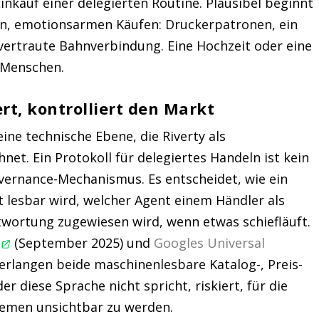
inkauf einer delegierten Routine. Plausibel beginnt
en, emotionsarmen Käufen: Druckerpatronen, ein
vertraute Bahnverbindung. Eine Hochzeit oder eine
 Menschen.
ert, kontrolliert den Markt
eine technische Ebene, die Riverty als
net. Ein Protokoll für delegiertes Handeln ist kein
vernance-Mechanismus. Es entscheidet, wie ein
 lesbar wird, welcher Agent einem Händler als
twortung zugewiesen wird, wenn etwas schiefläuft.
l
(September 2025) und
Googles Universal
verlangen beide maschinenlesbare Katalog-, Preis-
r diese Sprache nicht spricht, riskiert, für die
temen unsichtbar zu werden.