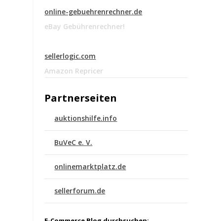
online-gebuehrenrechner.de
eBay Gebührenrechner!
sellerlogic.com
Amazon Repricer
Partnerseiten
auktionshilfe.info
BuVeC e. V.
onlinemarktplatz.de
,
sellerforum.de
E-Commerce Blog durchsuchen: