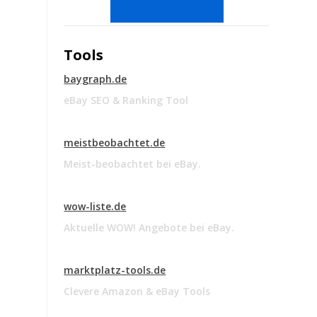
Tools
baygraph.de
eBay SEO & Ranking Tool
meistbeobachtet.de
Meist-beobachtet bei eBay.
wow-liste.de
Aktuelle WOW! Angebote bei eBay.
marktplatz-tools.de
Clevere Amazon & eBay Tools
g