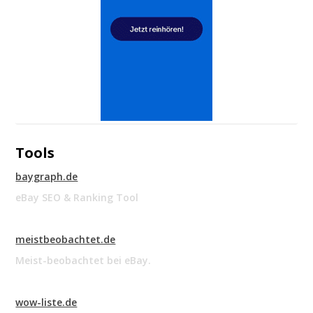
Tools
baygraph.de
eBay SEO & Ranking Tool
meistbeobachtet.de
Meist-beobachtet bei eBay.
wow-liste.de