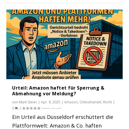
Digital Services Act – Was ist das? Und
was ...
Urteil: Amazon haftet für Sperrung &
Abmahnung vor Meldung?
von
Mark Steier
|
Apr. 9, 2025
|
Amazon
,
Onlinehandel
,
Recht
|
0
|
Ein Urteil aus Düsseldorf erschüttert die
Plattformwelt: Amazon & Co. haften