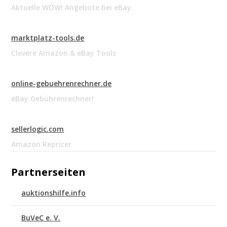
Aktuelle WOW! Angebote bei eBay.
marktplatz-tools.de
Clevere Amazon & eBay Tools
online-gebuehrenrechner.de
eBay Gebührenrechner!
sellerlogic.com
Amazon Repricer
Partnerseiten
auktionshilfe.info
BuVeC e. V.