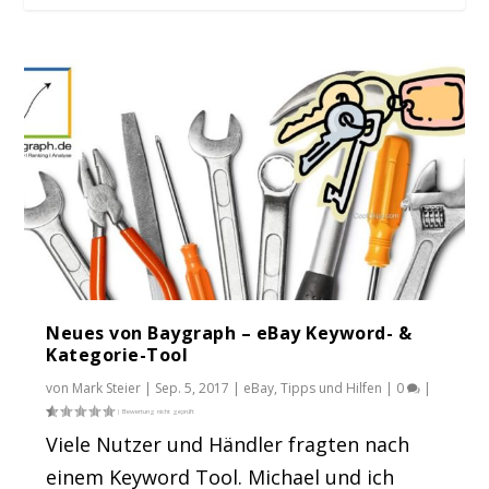
eBay SEO: Ranking-Analyse-Tool von
eBay SEO Tools: Der Rankingcheck. Wo
eBay-Tools: Beobachter, Stückzahlen &
baygraph.de geh...
rankt mein An...
Besuche...
Neues von Baygraph – eBay Keyword- &
Kategorie-Tool
von
Mark Steier
|
Sep. 5, 2017
|
eBay
,
Tipps und Hilfen
|
0
|
Viele Nutzer und Händler fragten nach
einem Keyword Tool. Michael und ich