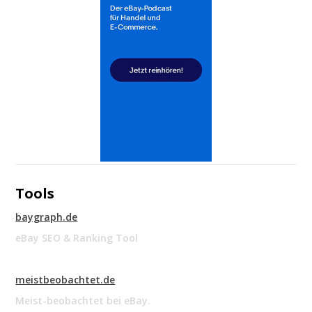
Tools
baygraph.de
eBay SEO & Ranking Tool
meistbeobachtet.de
Meist-beobachtet bei eBay.