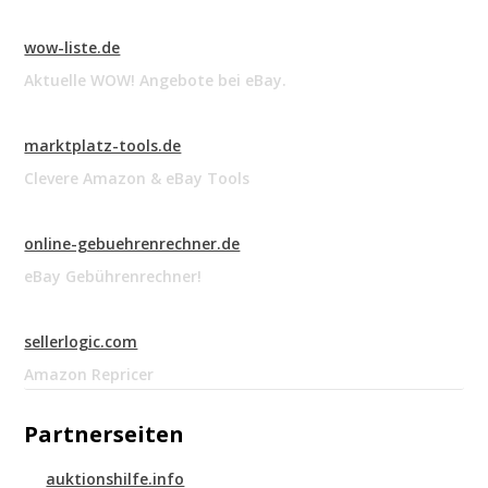
wow-liste.de
Aktuelle WOW! Angebote bei eBay.
marktplatz-tools.de
Clevere Amazon & eBay Tools
online-gebuehrenrechner.de
eBay Gebührenrechner!
sellerlogic.com
Amazon Repricer
Partnerseiten
auktionshilfe.info