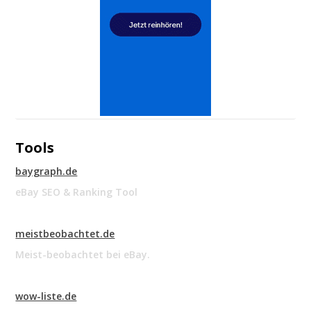
Tools
baygraph.de
eBay SEO & Ranking Tool
meistbeobachtet.de
Meist-beobachtet bei eBay.
wow-liste.de