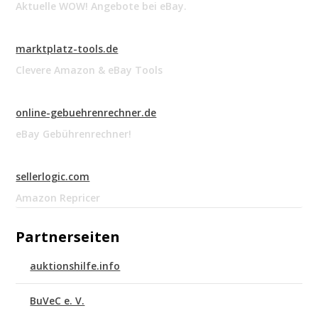
Aktuelle WOW! Angebote bei eBay.
marktplatz-tools.de
Clevere Amazon & eBay Tools
online-gebuehrenrechner.de
eBay Gebührenrechner!
sellerlogic.com
Amazon Repricer
Partnerseiten
auktionshilfe.info
BuVeC e. V.