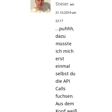
Steier
am
21.10.2019 um
22:17
…puhhh,
dazu
müsste
ich mich
erst
einmal
selbst du
die API
Calls
fuchsen.
Aus dem
Kopf weiß