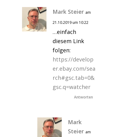
Mark Steier
am
21.10.2019 um 10:22
…einfach
diesem Link
folgen:
https://develop
er.ebay.com/sea
rch#gsc.tab=0&
gsc.q=watcher
Antworten
Mark
Steier
am