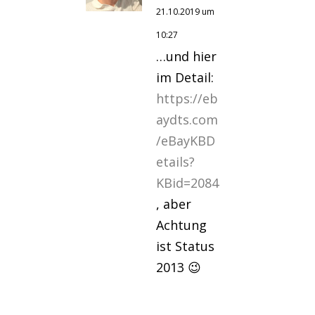
21.10.2019 um
10:27
…und hier
im Detail:
https://eb
aydts.com
/eBayKBD
etails?
KBid=2084
, aber
Achtung
ist Status
2013 😉