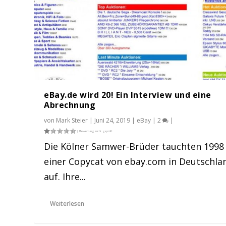
eBay.de wird 20! Ein Interview und eine
Abrechnung
von
Mark Steier
|
Juni 24, 2019
|
eBay
|
2
|
Die Kölner Samwer-Brüder tauchten 1998
einer Copycat von ebay.com in Deutschla
Tommy: Mit 14 Jahren erfolgreic
auf. Ihre...
Gepostet von
Mark Steier
|
Apr. 19, 2019
|
eBay
|
0
|
Weiterlesen