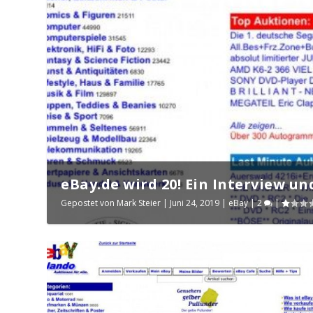
eBay.de wird 20! Ein Interview u
Gepostet von
Mark Steier
|
Juni 24, 2019
|
eBay
|
2
|