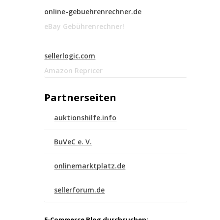
online-gebuehrenrechner.de
eBay Gebührenrechner!
sellerlogic.com
Amazon Repricer
Partnerseiten
auktionshilfe.info
BuVeC e. V.
onlinemarktplatz.de
sellerforum.de
E-Commerce Blog durchsuchen: