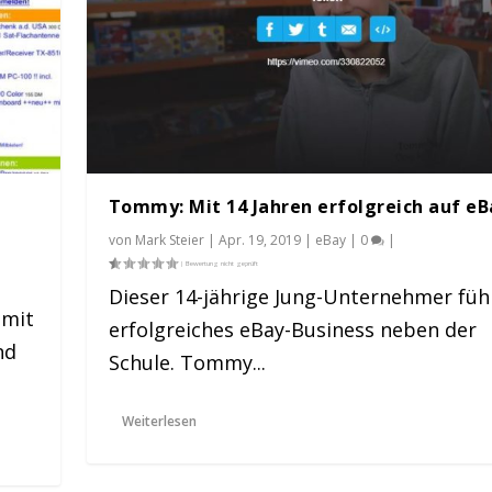
Tommy: Mit 14 Jahren erfolgreich auf eB
von
Mark Steier
|
Apr. 19, 2019
|
eBay
|
0
|
Dieser 14-jährige Jung-Unternehmer füh
 mit
erfolgreiches eBay-Business neben der
nd
Schule. Tommy...
h auf eBay
Weiterlesen