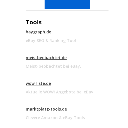
Tools
baygraph.de
eBay SEO & Ranking Tool
meistbeobachtet.de
Meist-beobachtet bei eBay.
wow-liste.de
Aktuelle WOW! Angebote bei eBay.
marktplatz-tools.de
Clevere Amazon & eBay Tools