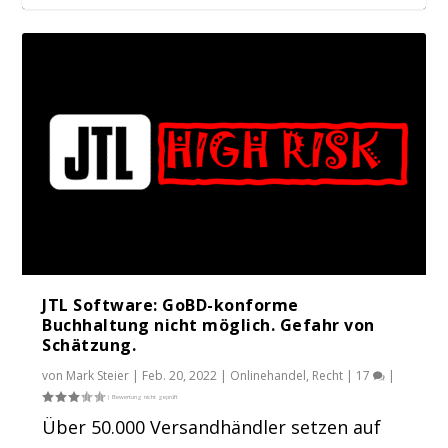
Sicherheitslücke in JTL Shop 4: Gefährliche
Arne Theisen Partnermanager bei JTL hat
News von JTL: JTL-Shop stärkt Sicherheit
Kommun...
das Untern...
und Komfo...
JTL Software: GoBD-konforme
Buchhaltung nicht möglich. Gefahr von
Schätzung.
von
Mark Steier
|
Feb. 20, 2022
|
Onlinehandel
,
Recht
|
17
|
Über 50.000 Versandhändler setzen auf