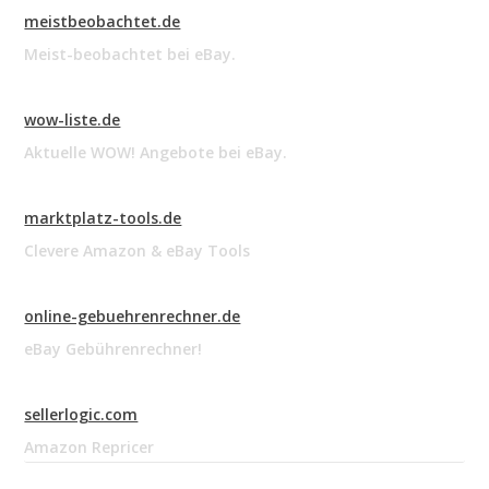
meistbeobachtet.de
Meist-beobachtet bei eBay.
wow-liste.de
Aktuelle WOW! Angebote bei eBay.
marktplatz-tools.de
Clevere Amazon & eBay Tools
online-gebuehrenrechner.de
eBay Gebührenrechner!
sellerlogic.com
Amazon Repricer