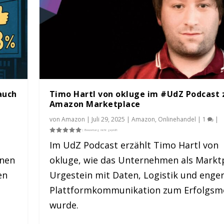
auch
Timo Hartl von okluge im #UdZ Podcast
Amazon Marketplace
von
Amazon
|
Juli 29, 2025
|
Amazon
,
Onlinehandel
|
1
|
Im UdZ Podcast erzählt Timo Hartl von
rnen
okluge, wie das Unternehmen als Marktp
odcast zum Amazon M...
tenmodus eBay-Angebo...
er wer profitiert...
annst es abstellen
st insolvent
en
Urgestein mit Daten, Logistik und enge
t
|
|
1
0
|
1
0
|
|
|
|
Plattformkommunikation zum Erfolgsm
wurde.