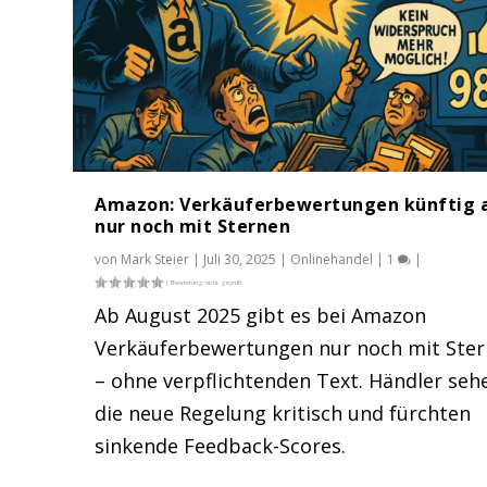
Amazon: Verkäuferbewertungen künftig 
nur noch mit Sternen
von
Mark Steier
|
Juli 30, 2025
|
Onlinehandel
|
1
|
Ab August 2025 gibt es bei Amazon
Verkäuferbewertungen nur noch mit Ste
Timo Hartl von okluge im #UdZ P
Anleitung: Mit ChatGPT im Agen
Amazon feiert kleine Händler – ab
eBay Listings auf Facebook: Du k
FW Fulfillment + Logistik GmbH i
– ohne verpflichtenden Text. Händler seh
Gepostet von
Gepostet von
Gepostet von
Gepostet von
Gepostet von
Amazon
Mark Steier
Mark Steier
Mark Steier
Mark Steier
|
Juli 29, 2025
|
|
|
|
Juli 28, 2025
Mai 26, 2025
Apr. 3, 2025
März 28, 2025
|
Amazon
|
|
|
|
eBay
eBay
Onlinehandel
Onlinehandel
,
,
,
Onlinehandel
Onlinehandel
Onlinehandel
|
,
0
Rech
|
|
die neue Regelung kritisch und fürchten
sinkende Feedback-Scores.