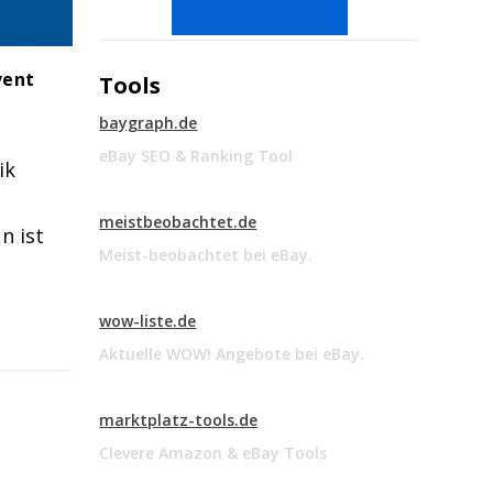
vent
Tools
|
baygraph.de
eBay SEO & Ranking Tool
ik
meistbeobachtet.de
n ist
Meist-beobachtet bei eBay.
wow-liste.de
Aktuelle WOW! Angebote bei eBay.
marktplatz-tools.de
Clevere Amazon & eBay Tools