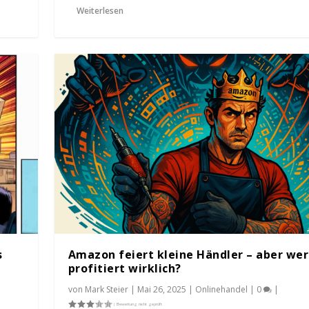
Weiterlesen
s
Amazon feiert kleine Händler – aber wer
profitiert wirklich?
von
Mark Steier
|
Mai 26, 2025
|
Onlinehandel
|
0
|