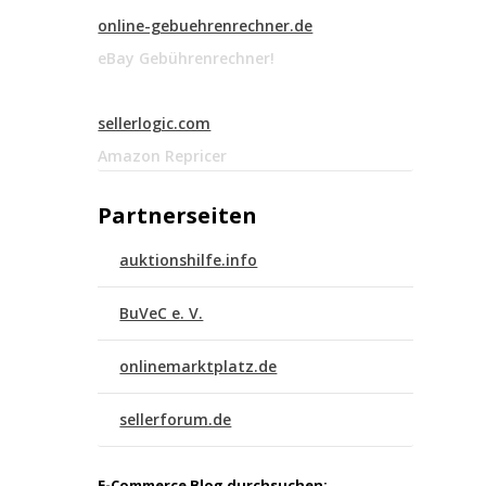
online-gebuehrenrechner.de
eBay Gebührenrechner!
sellerlogic.com
Amazon Repricer
Partnerseiten
auktionshilfe.info
BuVeC e. V.
onlinemarktplatz.de
sellerforum.de
E-Commerce Blog durchsuchen: