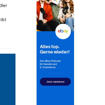
dler
eibt