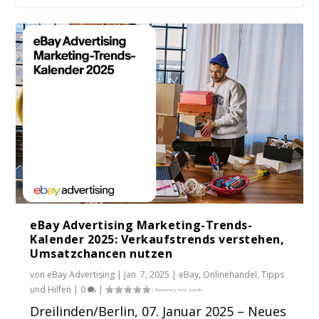
Live Morning News | 03.01.2018 | WHT
Live Morning News | 15.12.2017 | Disney |
Morning News | 25. Nov. 2017 | Amazon
Late News | 23. Nov. 2017 | Onlinehandel
Morning News | 17. Nov. 2017 |
Thema: China ...
ebay for...
Demonstratio...
USA-China...
Amazon/DPD Nachford...
eBay Advertising Marketing-Trends-
Kalender 2025: Verkaufstrends verstehen,
Umsatzchancen nutzen
von
eBay Advertising
|
Jan. 7, 2025
|
eBay
,
Onlinehandel
,
Tipps
und Hilfen
|
0
|
Dreilinden/Berlin, 07. Januar 2025 – Neues