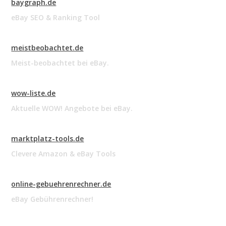
baygraph.de
eBay SEO & Ranking Tool
meistbeobachtet.de
Meist-beobachtet bei eBay.
wow-liste.de
Aktuelle WOW! Angebote bei eBay.
marktplatz-tools.de
Clevere Amazon & eBay Tools
online-gebuehrenrechner.de
eBay Gebührenrechner!