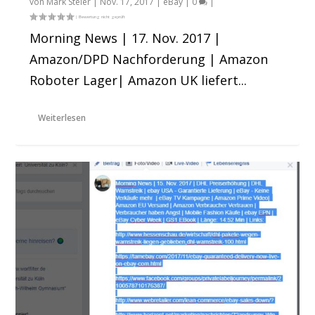
von
Mark Steier
|
Nov. 17, 2017
|
eBay
|
0
|
Morning News | 17. Nov. 2017 |
Amazon/DPD Nachforderung | Amazon
Roboter Lager| Amazon UK liefert...
Weiterlesen