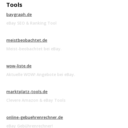
Tools
baygraph.de
eBay SEO & Ranking Tool
meistbeobachtet.de
Meist-beobachtet bei eBay.
wow-liste.de
Aktuelle WOW! Angebote bei eBay.
marktplatz-tools.de
Clevere Amazon & eBay Tools
online-gebuehrenrechner.de
eBay Gebührenrechner!