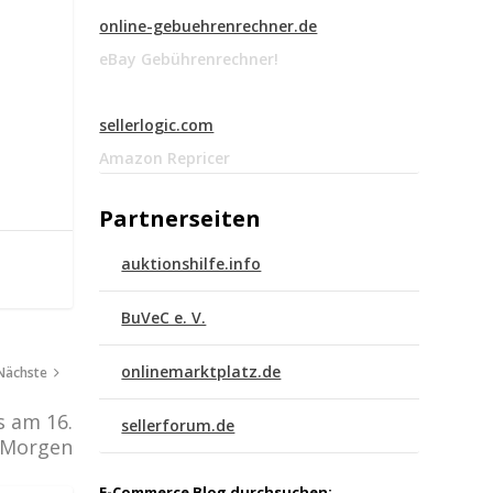
online-gebuehrenrechner.de
eBay Gebührenrechner!
sellerlogic.com
Amazon Repricer
Partnerseiten
auktionshilfe.info
BuVeC e. V.
onlinemarktplatz.de
Nächste
s am 16.
sellerforum.de
 Morgen
E-Commerce Blog durchsuchen: