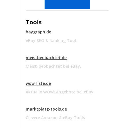
Tools
baygraph.de
eBay SEO & Ranking Tool
meistbeobachtet.de
Meist-beobachtet bei eBay.
wow-liste.de
Aktuelle WOW! Angebote bei eBay.
marktplatz-tools.de
Clevere Amazon & eBay Tools