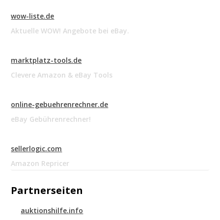
wow-liste.de
Aktuelle WOW! Angebote bei eBay.
marktplatz-tools.de
Clevere Amazon & eBay Tools
online-gebuehrenrechner.de
eBay Gebührenrechner!
sellerlogic.com
Amazon Repricer
Partnerseiten
auktionshilfe.info