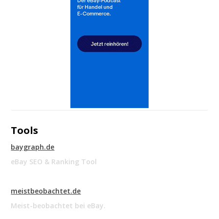
Tools
baygraph.de
eBay SEO & Ranking Tool
meistbeobachtet.de
Meist-beobachtet bei eBay.