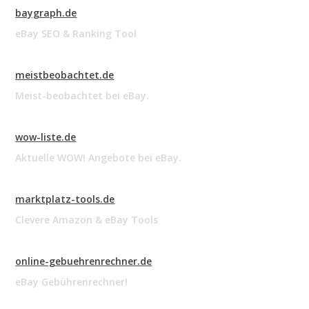
baygraph.de
eBay SEO & Ranking Tool
meistbeobachtet.de
Meist-beobachtet bei eBay.
wow-liste.de
Aktuelle WOW! Angebote bei eBay.
marktplatz-tools.de
Clevere Amazon & eBay Tools
online-gebuehrenrechner.de
eBay Gebührenrechner!