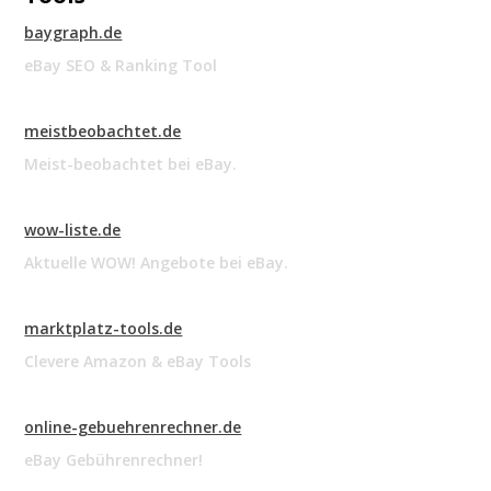
baygraph.de
eBay SEO & Ranking Tool
meistbeobachtet.de
Meist-beobachtet bei eBay.
wow-liste.de
Aktuelle WOW! Angebote bei eBay.
marktplatz-tools.de
Clevere Amazon & eBay Tools
online-gebuehrenrechner.de
eBay Gebührenrechner!