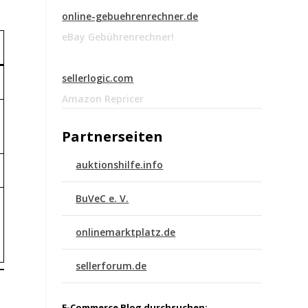
online-gebuehrenrechner.de
eBay Gebührenrechner!
sellerlogic.com
Amazon Repricer
Partnerseiten
auktionshilfe.info
BuVeC e. V.
onlinemarktplatz.de
sellerforum.de
E-Commerce Blog durchsuchen: