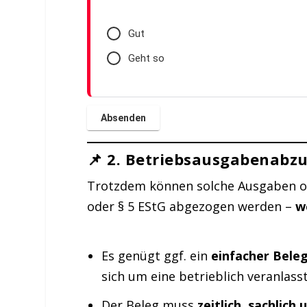
Gut
Geht so
📌 2.
Betriebsausgabenabz
Trotzdem können solche Ausgaben 
oder § 5 EStG abgezogen werden –
w
Es genügt ggf. ein
einfacher Bele
sich um eine betrieblich veranlass
Der Beleg muss
zeitlich, sachlich