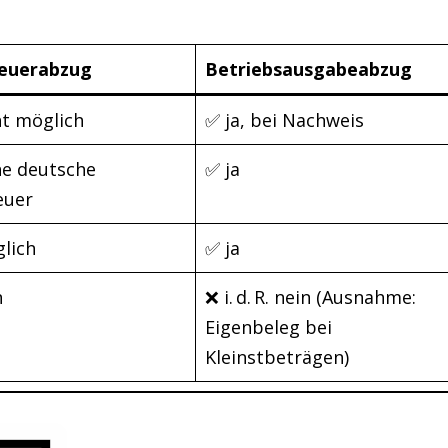
euerabzug
Betriebsausgabeabzug
ht möglich
✅ ja, bei Nachweis
ne deutsche
✅ ja
euer
lich
✅ ja
n
❌ i. d. R. nein (Ausnahme:
Eigenbeleg bei
Kleinstbeträgen)