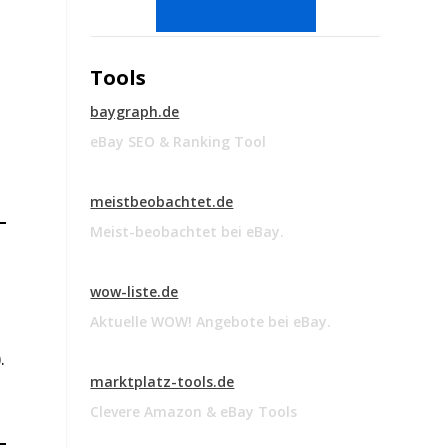
Tools
baygraph.de
eBay SEO & Ranking Tool
meistbeobachtet.de
Meist-beobachtet bei eBay.
wow-liste.de
Aktuelle WOW! Angebote bei eBay.
.
marktplatz-tools.de
Clevere Amazon & eBay Tools