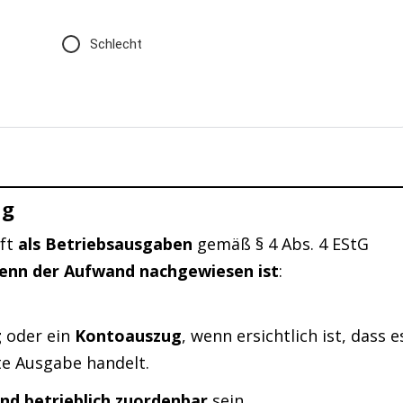
Schlecht
ug
oft
als Betriebsausgaben
gemäß § 4 Abs. 4 EStG
enn der Aufwand nachgewiesen ist
:
g
oder ein
Kontoauszug
, wenn ersichtlich ist, dass e
te Ausgabe handelt.
 und betrieblich zuordenbar
sein.