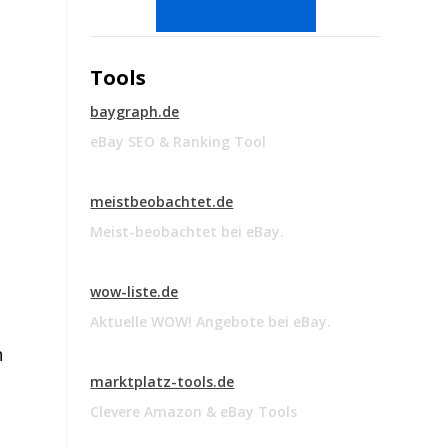
Tools
n
baygraph.de
eBay SEO & Ranking Tool
meistbeobachtet.de
Meist-beobachtet bei eBay.
wow-liste.de
Aktuelle WOW! Angebote bei eBay.
n
marktplatz-tools.de
Clevere Amazon & eBay Tools