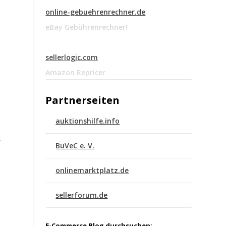
online-gebuehrenrechner.de
eBay Gebührenrechner!
sellerlogic.com
Amazon Repricer
Partnerseiten
auktionshilfe.info
.
BuVeC e. V.
onlinemarktplatz.de
sellerforum.de
E-Commerce Blog durchsuchen: