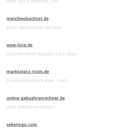
eBay SEO & Ranking Tool
meistbeobachtet.de
Meist-beobachtet bei eBay.
wow-liste.de
Aktuelle WOW! Angebote bei eBay.
marktplatz-tools.de
Clevere Amazon & eBay Tools
online-gebuehrenrechner.de
eBay Gebührenrechner!
sellerlogic.com