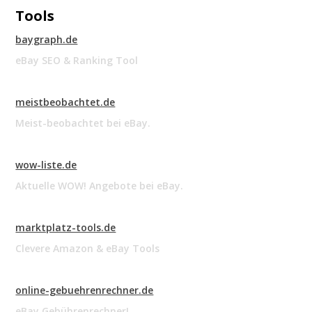
Tools
baygraph.de
eBay SEO & Ranking Tool
meistbeobachtet.de
Meist-beobachtet bei eBay.
wow-liste.de
Aktuelle WOW! Angebote bei eBay.
marktplatz-tools.de
Clevere Amazon & eBay Tools
online-gebuehrenrechner.de
eBay Gebührenrechner!