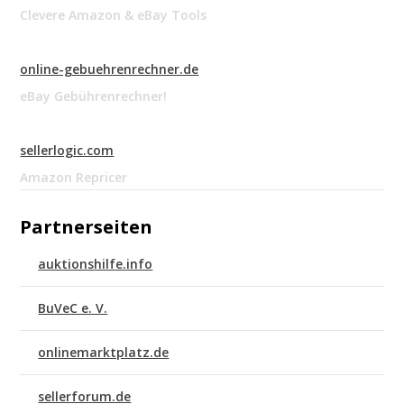
Clevere Amazon & eBay Tools
online-gebuehrenrechner.de
eBay Gebührenrechner!
sellerlogic.com
Amazon Repricer
Partnerseiten
auktionshilfe.info
BuVeC e. V.
onlinemarktplatz.de
sellerforum.de