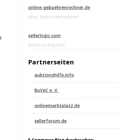
online-gebuehrenrechner.de
eBay Gebührenrechner!
sellerlogic.com
e
Amazon Repricer
Partnerseiten
auktionshilfe.info
BuVeC e. V.
onlinemarktplatz.de
sellerforum.de
E-Commerce Blog durchsuchen: