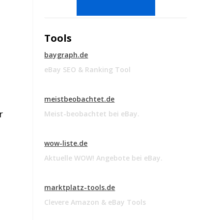
Tools
baygraph.de
eBay SEO & Ranking Tool
meistbeobachtet.de
r
Meist-beobachtet bei eBay.
wow-liste.de
Aktuelle WOW! Angebote bei eBay.
marktplatz-tools.de
Clevere Amazon & eBay Tools