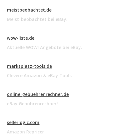
meistbeobachtet.de
Meist-beobachtet bei eBay.
wow-liste.de
Aktuelle WOW! Angebote bei eBay.
marktplatz-tools.de
Clevere Amazon & eBay Tools
online-gebuehrenrechner.de
eBay Gebührenrechner!
sellerlogic.com
Amazon Repricer