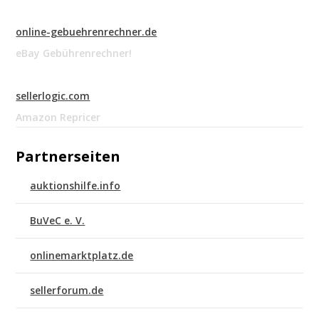
online-gebuehrenrechner.de
eBay Gebührenrechner!
sellerlogic.com
Amazon Repricer
Partnerseiten
auktionshilfe.info
BuVeC e. V.
onlinemarktplatz.de
sellerforum.de