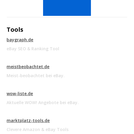
Tools
baygraph.de
eBay SEO & Ranking Tool
meistbeobachtet.de
Meist-beobachtet bei eBay.
wow-liste.de
Aktuelle WOW! Angebote bei eBay.
marktplatz-tools.de
Clevere Amazon & eBay Tools