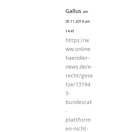
Gallus
am
05.11.2019 um
14:41
https://w
ww.online
haendler-
news.de/e-
recht/gese
tze/13194
3-
bundesrat
-
plattform
en-nicht-