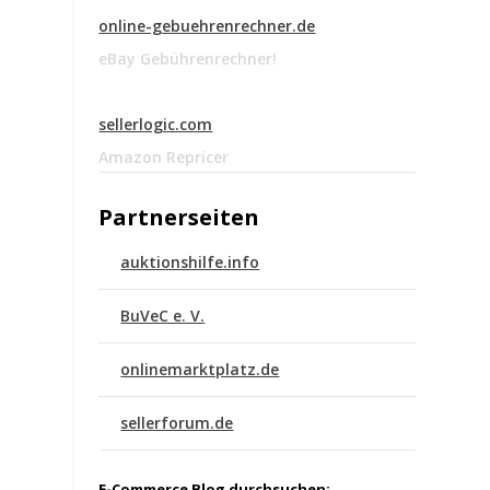
online-gebuehrenrechner.de
eBay Gebührenrechner!
sellerlogic.com
l
Amazon Repricer
Partnerseiten
auktionshilfe.info
BuVeC e. V.
onlinemarktplatz.de
sellerforum.de
.
E-Commerce Blog durchsuchen: