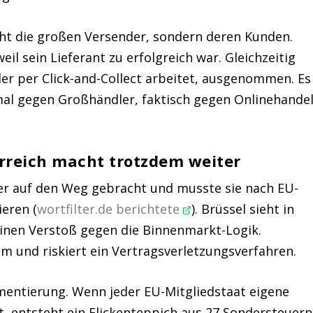
cht die großen Versender, sondern deren Kunden.
il sein Lieferant zu erfolgreich war. Gleichzeitig
 der per Click-and-Collect arbeitet, ausgenommen. Es
rmal gegen Großhändler, faktisch gegen Onlinehande
terreich macht trotzdem weiter
uer auf den Weg gebracht und musste sie nach EU-
eren (
wortfilter.de berichtete
). Brüssel sieht in
einen Verstoß gegen die Binnenmarkt-Logik.
m und riskiert ein Vertragsverletzungsverfahren.
gmentierung. Wenn jeder EU-Mitgliedstaat eigene
, entsteht ein Flickenteppich aus 27 Sondersteuern