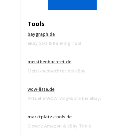
Tools
baygraph.de
eBay SEO & Ranking Tool
meistbeobachtet.de
r
Meist-beobachtet bei eBay.
wow-liste.de
Aktuelle WOW! Angebote bei eBay.
o
marktplatz-tools.de
Clevere Amazon & eBay Tools