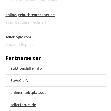
online-gebuehrenrechner.de
eBay Gebührenrechner!
sellerlogic.com
Amazon Repricer
Partnerseiten
auktionshilfe.info
BuVeC e. V.
onlinemarktplatz.de
sellerforum.de