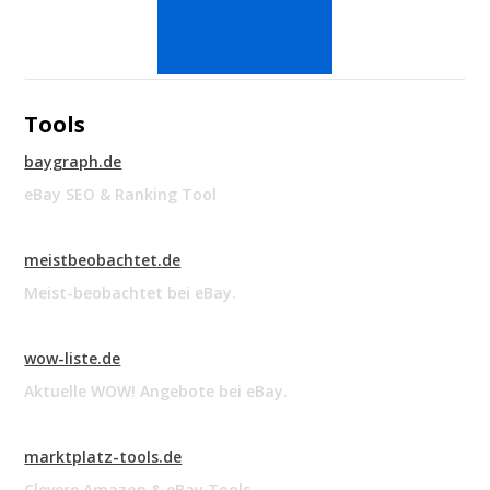
Tools
baygraph.de
eBay SEO & Ranking Tool
meistbeobachtet.de
Meist-beobachtet bei eBay.
wow-liste.de
Aktuelle WOW! Angebote bei eBay.
marktplatz-tools.de
Clevere Amazon & eBay Tools