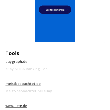
Tools
baygraph.de
eBay SEO & Ranking Tool
meistbeobachtet.de
Meist-beobachtet bei eBay.
wow-liste.de