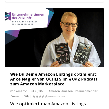
SEO Tipp: Internationales Handeln, eBay
Franz Jordan | Gründer und
Jan Henningsen | Geschäftsführer Off
Uwe Hamann | Online Marketer und
Amazon SEO: Page 1 Guaranteed! Jeder
SEO &...
Geschäftsführer Marketp...
Price GmbH
Amazon Optimierer...
kennt die Ver...
Wie Du Deine Amazon Listings optimierst:
Anke Nagler von QCHEFS im #UdZ Podcast
zum Amazon Marketplace
von
Amazon
|
Juli 6, 2026
|
Amazon
,
Amazon Unternehmer der
Zukunft
|
0
|
Wie optimiert man Amazon Listings