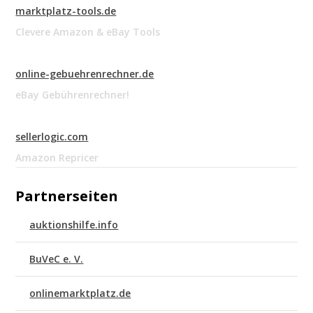
marktplatz-tools.de
Clevere Amazon & eBay Tools
online-gebuehrenrechner.de
eBay Gebührenrechner!
sellerlogic.com
Amazon Repricer
Partnerseiten
auktionshilfe.info
BuVeC e. V.
onlinemarktplatz.de