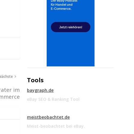
Nächste
Tools
ater im
baygraph.de
mmerce
eBay SEO & Ranking Tool
meistbeobachtet.de
Meist-beobachtet bei eBay.