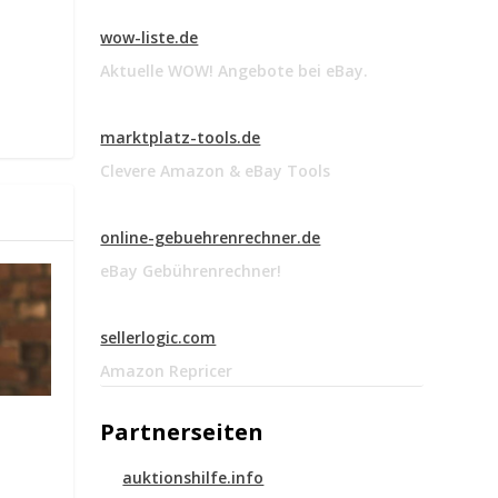
wow-liste.de
Aktuelle WOW! Angebote bei eBay.
marktplatz-tools.de
Clevere Amazon & eBay Tools
online-gebuehrenrechner.de
eBay Gebührenrechner!
sellerlogic.com
Amazon Repricer
Partnerseiten
auktionshilfe.info