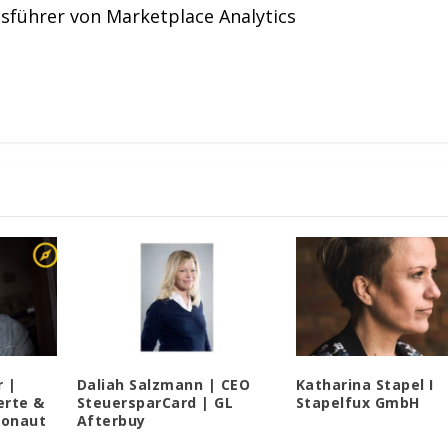
sführer von Marketplace Analytics
 |
Daliah Salzmann | CEO
Katharina Stapel I
erte &
SteuersparCard | GL
Stapelfux GmbH
donaut
Afterbuy