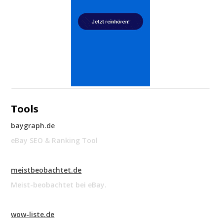
Tools
baygraph.de
eBay SEO & Ranking Tool
meistbeobachtet.de
Meist-beobachtet bei eBay.
wow-liste.de