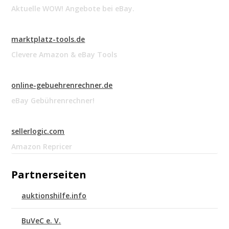
Aktuelle WOW! Angebote bei eBay.
marktplatz-tools.de
Clevere Amazon & eBay Tools
online-gebuehrenrechner.de
eBay Gebührenrechner!
sellerlogic.com
Amazon Repricer
Partnerseiten
auktionshilfe.info
BuVeC e. V.