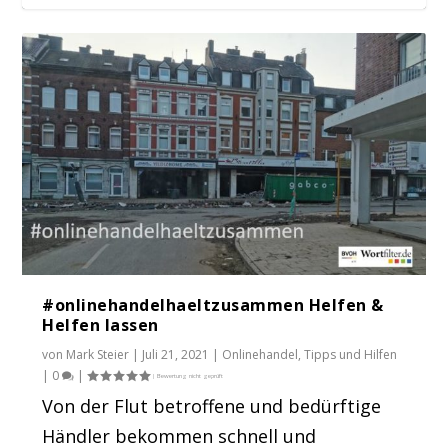
BVOH-Facebook & Instagram Shopping
17. April: Afterwork e-commerce Meetup
Workshop
in Saarbrüc...
#onlinehandelhaeltzusammen Helfen &
Helfen lassen
von
Mark Steier
|
Juli 21, 2021
|
Onlinehandel
,
Tipps und Hilfen
|
0
|
Von der Flut betroffene und bedürftige
Händler bekommen schnell und