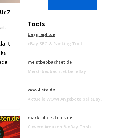
#UdZ
Tools
nft
,
baygraph.de
lärt
eBay SEO & Ranking Tool
cke
ace
meistbeobachtet.de
Meist-beobachtet bei eBay.
wow-liste.de
Aktuelle WOW! Angebote bei eBay.
marktplatz-tools.de
Clevere Amazon & eBay Tools