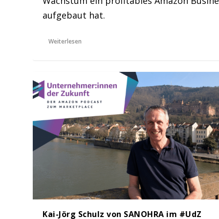
Wachstum ein profitables Amazon Busine
aufgebaut hat.
Weiterlesen
Kai-Jörg Schulz von SANOHRA im #UdZ