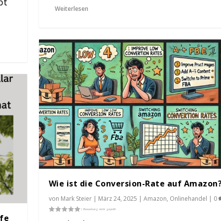
bt
Weiterlesen
Wie ist die Conversion-Rate auf Amazon
von
Mark Steier
|
März 24, 2025
|
Amazon
,
Onlinehandel
|
0
afe