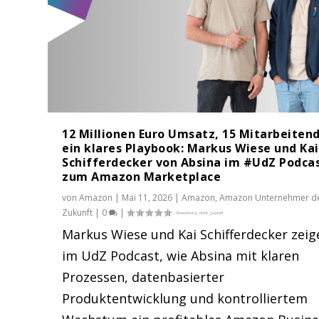
12 Millionen Euro Umsatz, 15 Mitarbeiten
ein klares Playbook: Markus Wiese und Kai
Schifferdecker von Absina im #UdZ Podca
zum Amazon Marketplace
von
Amazon
|
Mai 11, 2026
|
Amazon
,
Amazon Unternehmer d
Zukunft
|
0
|
Markus Wiese und Kai Schifferdecker zeig
Christian Margreiter von NATUR
Kai-Jörg Schulz von SANOHRA im 
Arkadius Gala von Krocoworld im
Markus Schöberl von Amazon im 
Timm von Dressler von Ecom Bran
im UdZ Podcast, wie Absina mit klaren
Gepostet von
Gepostet von
Gepostet von
Gepostet von
Gepostet von
Amazon
Amazon
Amazon
Amazon
Amazon
|
|
|
|
|
Apr. 27, 2026
März 30, 2026
Feb. 2, 2026
Jan. 19, 2026
Dez. 19, 2025
|
|
|
|
|
Amazon
Amazon
Amazon
Amazon Unternehmer d
Amazon
,
,
Amazon Untern
,
Amazon Unter
,
Amazon Unter
Amazon Unte
Prozessen, datenbasierter
Produktentwicklung und kontrolliertem