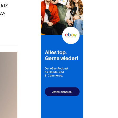
 UdZ
SAS