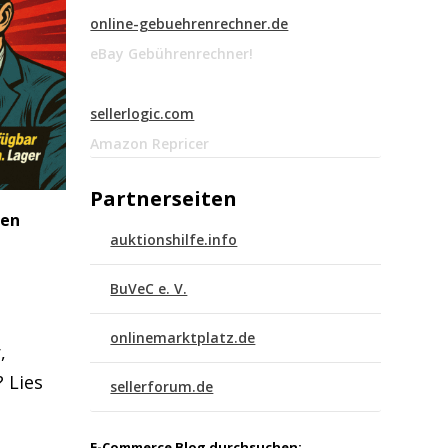
online-gebuehrenrechner.de
eBay Gebührenrechner!
sellerlogic.com
Amazon Repricer
Partnerseiten
ten
auktionshilfe.info
BuVeC e. V.
onlinemarktplatz.de
,
 Lies
sellerforum.de
E-Commerce Blog durchsuchen: