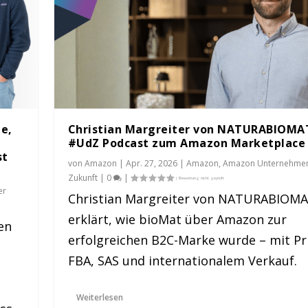
de,
Christian Margreiter von NATURABIOMA
#UdZ Podcast zum Amazon Marketplace
st
von
Amazon
|
Apr. 27, 2026
|
Amazon
,
Amazon Unternehmer
Zukunft
|
0
|
er
Christian Margreiter von NATURABIOM
erklärt, wie bioMat über Amazon zur
en
ABIOMAT im #UdZ Podc...
#UdZ Podcast zum Am...
 #UdZ Podcast zum A...
#UdZ Podcast zum Ama...
ds im #UdZ Podcast ...
erfolgreichen B2C-Marke wurde – mit Pr
er Zukunft
ehmer der Zukunft
nehmer der Zukunft
nehmer der Zukunft
rnehmer der Zukunft
,
Onlinehandel
|
|
|
|
1
0
0
0
|
|
|
|
|
0
|
FBA, SAS und internationalem Verkauf.
Weiterlesen