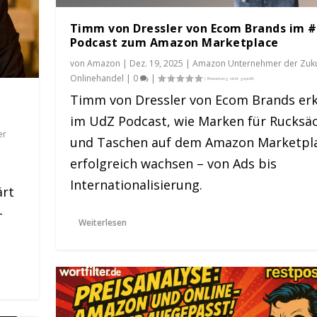
Timm von Dressler von Ecom Brands im 
Podcast zum Amazon Marketplace
von
Amazon
|
Dez. 19, 2025
|
Amazon Unternehmer der Zuku
Onlinehandel
|
0
|
Timm von Dressler von Ecom Brands erk
im UdZ Podcast, wie Marken für Rucksä
er
und Taschen auf dem Amazon Marketpl
erfolgreich wachsen – von Ads bis
Internationalisierung.
ärt
-
Weiterlesen