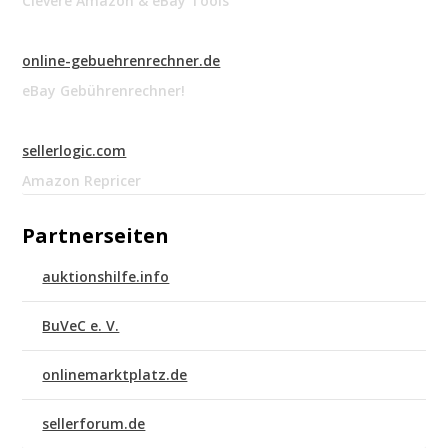
Clevere Amazon & eBay Tools
online-gebuehrenrechner.de
eBay Gebührenrechner!
sellerlogic.com
Amazon Repricer
Partnerseiten
auktionshilfe.info
BuVeC e. V.
onlinemarktplatz.de
sellerforum.de