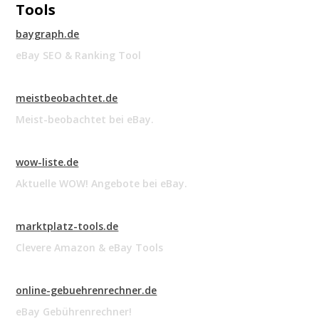
Tools
baygraph.de
eBay SEO & Ranking Tool
meistbeobachtet.de
Meist-beobachtet bei eBay.
wow-liste.de
Aktuelle WOW! Angebote bei eBay.
marktplatz-tools.de
Clevere Amazon & eBay Tools
online-gebuehrenrechner.de
eBay Gebührenrechner!