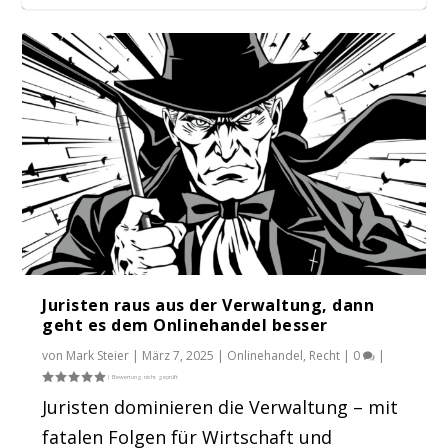
Warum du als Händler am 23. Februar
Die neue EU-Toolbox für den
wählen gehen s...
Onlinehandel: Ein umfa...
Juristen raus aus der Verwaltung, dann
geht es dem Onlinehandel besser
von
Mark Steier
|
März 7, 2025
|
Onlinehandel
,
Recht
|
0
|
Juristen dominieren die Verwaltung – mit
fatalen Folgen für Wirtschaft und