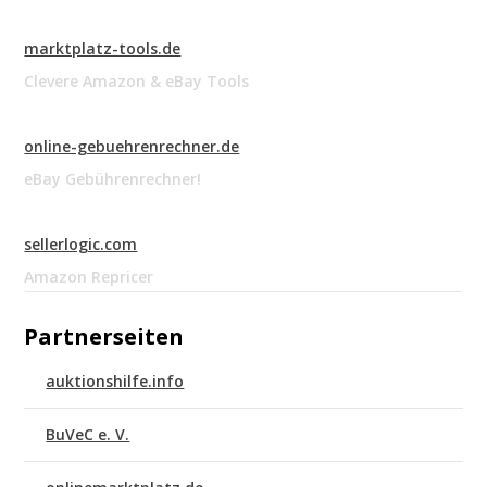
marktplatz-tools.de
Clevere Amazon & eBay Tools
online-gebuehrenrechner.de
eBay Gebührenrechner!
sellerlogic.com
Amazon Repricer
Partnerseiten
auktionshilfe.info
BuVeC e. V.