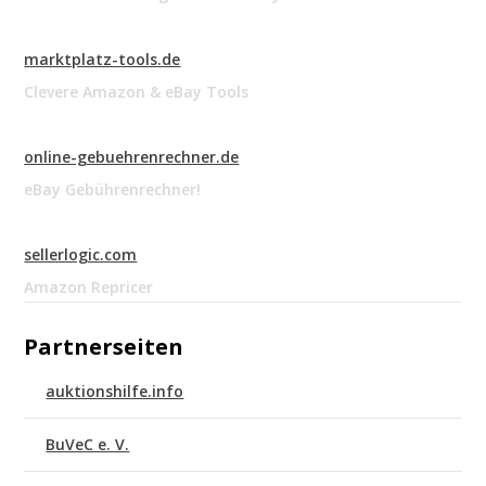
marktplatz-tools.de
Clevere Amazon & eBay Tools
online-gebuehrenrechner.de
eBay Gebührenrechner!
sellerlogic.com
Amazon Repricer
Partnerseiten
auktionshilfe.info
BuVeC e. V.