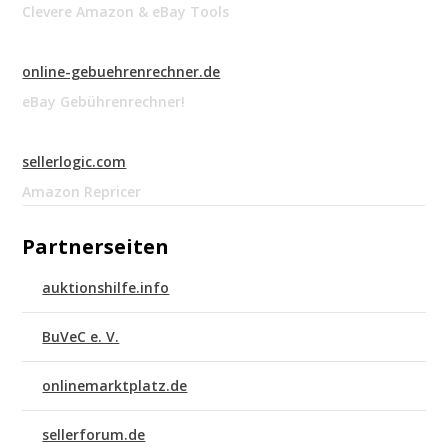
Clevere Amazon & eBay Tools
online-gebuehrenrechner.de
eBay Gebührenrechner!
sellerlogic.com
Amazon Repricer
Partnerseiten
auktionshilfe.info
BuVeC e. V.
onlinemarktplatz.de
sellerforum.de