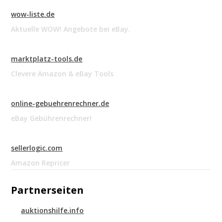
wow-liste.de
Aktuelle WOW! Angebote bei eBay.
marktplatz-tools.de
Clevere Amazon & eBay Tools
online-gebuehrenrechner.de
eBay Gebührenrechner!
sellerlogic.com
Amazon Repricer
Partnerseiten
auktionshilfe.info