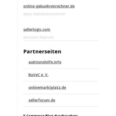
online-gebuehrenrechner.de
eBay Gebührenrechner!
sellerlogic.com
Amazon Repricer
Partnerseiten
auktionshilfe.info
BuVeC e. V.
onlinemarktplatz.de
sellerforum.de
E-Commerce Blog durchsuchen: