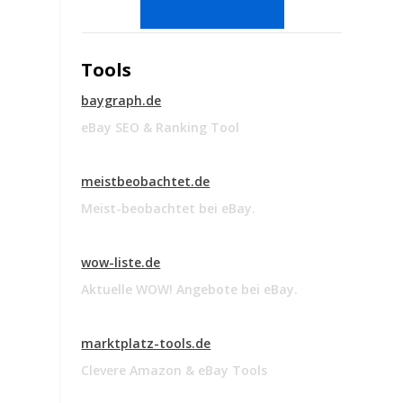
Tools
baygraph.de
eBay SEO & Ranking Tool
meistbeobachtet.de
Meist-beobachtet bei eBay.
wow-liste.de
Aktuelle WOW! Angebote bei eBay.
marktplatz-tools.de
Clevere Amazon & eBay Tools