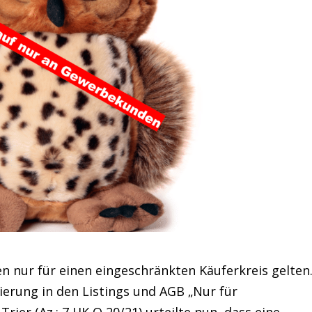
 nur für einen eingeschränkten Käuferkreis gelten
ierung in den Listings und AGB „Nur für
ier (Az.: 7 HK O 20/21) urteilte nun, dass eine