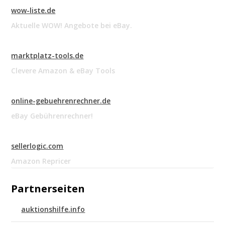
wow-liste.de
Aktuelle WOW! Angebote bei eBay.
marktplatz-tools.de
Clevere Amazon & eBay Tools
online-gebuehrenrechner.de
eBay Gebührenrechner!
sellerlogic.com
Amazon Repricer
Partnerseiten
auktionshilfe.info