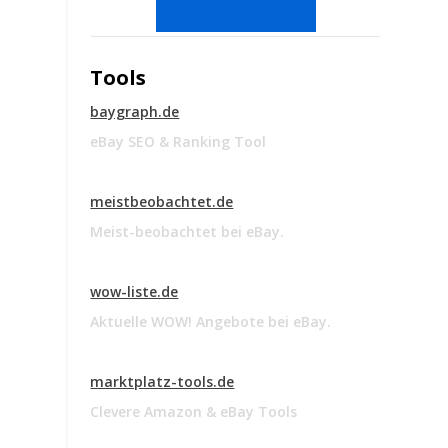
Tools
baygraph.de
eBay SEO & Ranking Tool
meistbeobachtet.de
Meist-beobachtet bei eBay.
wow-liste.de
Aktuelle WOW! Angebote bei eBay.
marktplatz-tools.de
Clevere Amazon & eBay Tools