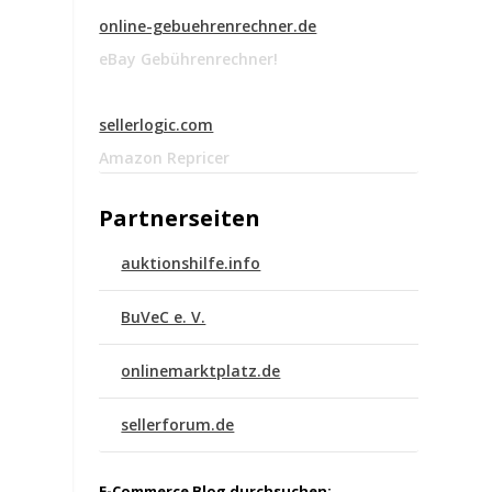
online-gebuehrenrechner.de
eBay Gebührenrechner!
sellerlogic.com
Amazon Repricer
Partnerseiten
auktionshilfe.info
BuVeC e. V.
onlinemarktplatz.de
sellerforum.de
E-Commerce Blog durchsuchen: