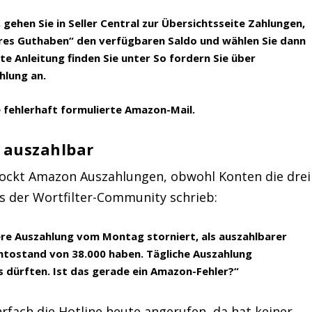
gehen Sie in Seller Central zur Übersichtsseite Zahlungen,
ares Guthaben“ den verfügbaren Saldo und wählen Sie dann
rte Anleitung finden Sie unter So fordern Sie über
hlung an.
 fehlerhaft formulierte Amazon-Mail.
o auszahlbar
 blockt Amazon Auszahlungen, obwohl Konten die drei
us der Wortfilter-Community schrieb:
re Auszahlung vom Montag storniert, als auszahlbarer
ontostand von 38.000 haben. Tägliche Auszahlung
es dürften. Ist das gerade ein Amazon-Fehler?“
rfach die Hotline heute angerufen, da hat keiner