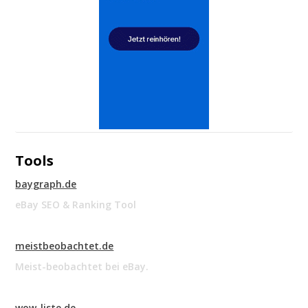
Tools
baygraph.de
eBay SEO & Ranking Tool
meistbeobachtet.de
Meist-beobachtet bei eBay.
wow-liste.de