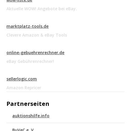
Aktuelle WOW! Angebote bei eBay.
marktplatz-tools.de
Clevere Amazon & eBay Tools
online-gebuehrenrechner.de
eBay Gebührenrechner!
sellerlogic.com
Amazon Repricer
Partnerseiten
auktionshilfe.info
BuVeC e. V.