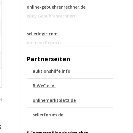
online-gebuehrenrechner.de
eBay Gebührenrechner!
sellerlogic.com
Amazon Repricer
Partnerseiten
auktionshilfe.info
BuVeC e. V.
bH
onlinemarktplatz.de
sellerforum.de
5
E-Commerce Blog durchsuchen: