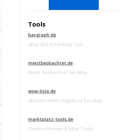
Tools
baygraph.de
eBay SEO & Ranking Tool
meistbeobachtet.de
Meist-beobachtet bei eBay.
wow-liste.de
Aktuelle WOW! Angebote bei eBay.
marktplatz-tools.de
Clevere Amazon & eBay Tools