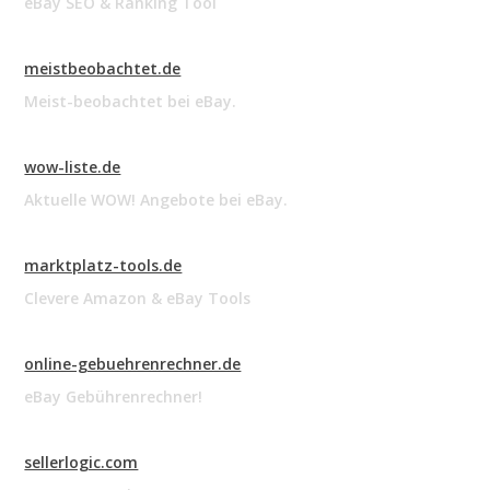
eBay SEO & Ranking Tool
meistbeobachtet.de
Meist-beobachtet bei eBay.
wow-liste.de
Aktuelle WOW! Angebote bei eBay.
marktplatz-tools.de
Clevere Amazon & eBay Tools
online-gebuehrenrechner.de
eBay Gebührenrechner!
sellerlogic.com