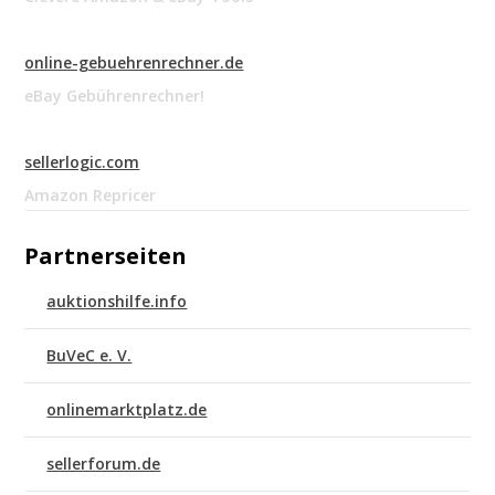
online-gebuehrenrechner.de
eBay Gebührenrechner!
sellerlogic.com
Amazon Repricer
Partnerseiten
auktionshilfe.info
BuVeC e. V.
onlinemarktplatz.de
sellerforum.de