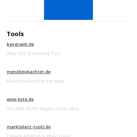
Tools
baygraph.de
eBay SEO & Ranking Tool
meistbeobachtet.de
Meist-beobachtet bei eBay.
wow-liste.de
Aktuelle WOW! Angebote bei eBay.
marktplatz-tools.de
Clevere Amazon & eBay Tools