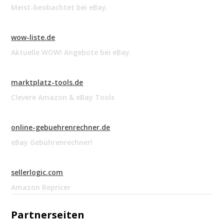
Meist-beobachtet bei eBay.
wow-liste.de
Aktuelle WOW! Angebote bei eBay.
marktplatz-tools.de
Clevere Amazon & eBay Tools
online-gebuehrenrechner.de
eBay Gebührenrechner!
sellerlogic.com
Amazon Repricer
Partnerseiten