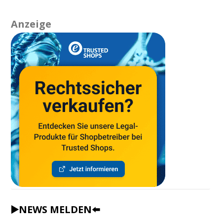
Anzeige
▶️NEWS MELDEN⬅️