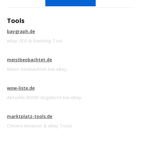
Tools
baygraph.de
eBay SEO & Ranking Tool
meistbeobachtet.de
Meist-beobachtet bei eBay.
wow-liste.de
Aktuelle WOW! Angebote bei eBay.
marktplatz-tools.de
Clevere Amazon & eBay Tools