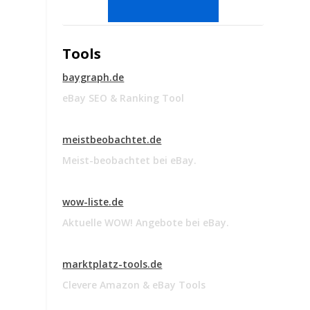
Tools
baygraph.de
eBay SEO & Ranking Tool
meistbeobachtet.de
Meist-beobachtet bei eBay.
wow-liste.de
Aktuelle WOW! Angebote bei eBay.
marktplatz-tools.de
Clevere Amazon & eBay Tools