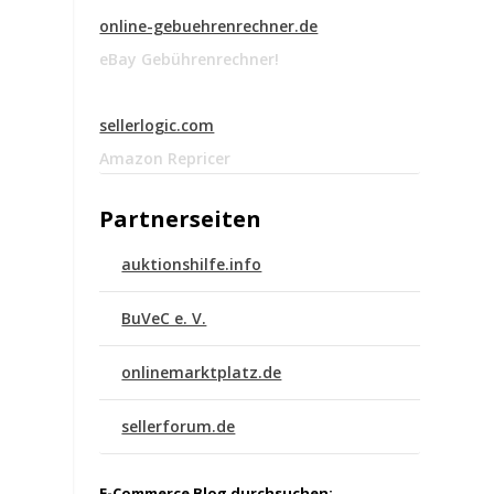
online-gebuehrenrechner.de
eBay Gebührenrechner!
sellerlogic.com
Amazon Repricer
Partnerseiten
auktionshilfe.info
BuVeC e. V.
onlinemarktplatz.de
sellerforum.de
E-Commerce Blog durchsuchen: