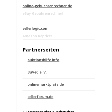
online-gebuehrenrechner.de
eBay Gebührenrechner!
sellerlogic.com
Amazon Repricer
Partnerseiten
auktionshilfe.info
BuVeC e. V.
onlinemarktplatz.de
sellerforum.de
E-Commerce Blog durchsuchen: