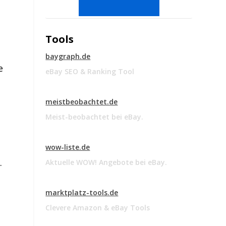
Tools
baygraph.de
e
eBay SEO & Ranking Tool
n
meistbeobachtet.de
Meist-beobachtet bei eBay.
wow-liste.de
.
Aktuelle WOW! Angebote bei eBay.
marktplatz-tools.de
Clevere Amazon & eBay Tools