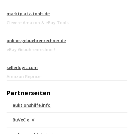
marktplatz-tools.de
Clevere Amazon & eBay Tools
online-gebuehrenrechner.de
eBay Gebührenrechner!
sellerlogic.com
Amazon Repricer
Partnerseiten
auktionshilfe.info
BuVeC e. V.