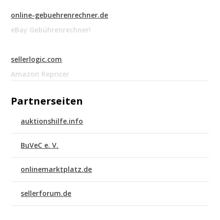
online-gebuehrenrechner.de
eBay Gebührenrechner!
sellerlogic.com
Amazon Repricer
Partnerseiten
auktionshilfe.info
BuVeC e. V.
onlinemarktplatz.de
sellerforum.de