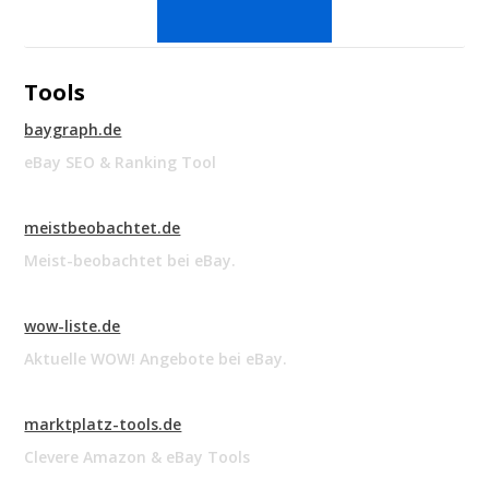
Tools
baygraph.de
eBay SEO & Ranking Tool
meistbeobachtet.de
Meist-beobachtet bei eBay.
wow-liste.de
Aktuelle WOW! Angebote bei eBay.
marktplatz-tools.de
Clevere Amazon & eBay Tools