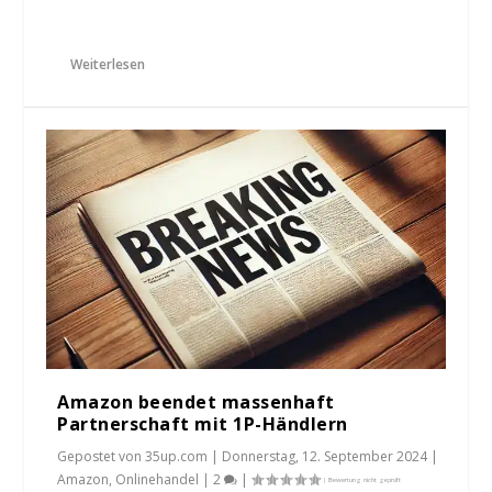
Weiterlesen
Amazon beendet massenhaft
Partnerschaft mit 1P-Händlern
Gepostet von
35up.com
|
Donnerstag, 12. September 2024
|
Amazon
,
Onlinehandel
|
2
|