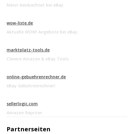
Meist-beobachtet bei eBay.
wow-liste.de
Aktuelle WOW! Angebote bei eBay.
marktplatz-tools.de
Clevere Amazon & eBay Tools
online-gebuehrenrechner.de
eBay Gebührenrechner!
sellerlogic.com
Amazon Repricer
Partnerseiten