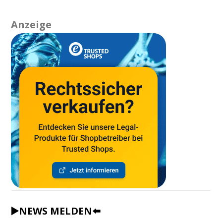
Anzeige
▶️NEWS MELDEN⬅️